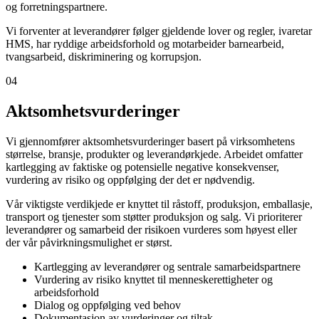
og forretningspartnere.
Vi forventer at leverandører følger gjeldende lover og regler, ivaretar
HMS, har ryddige arbeidsforhold og motarbeider barnearbeid,
tvangsarbeid, diskriminering og korrupsjon.
04
Aktsomhetsvurderinger
Vi gjennomfører aktsomhetsvurderinger basert på virksomhetens
størrelse, bransje, produkter og leverandørkjede. Arbeidet omfatter
kartlegging av faktiske og potensielle negative konsekvenser,
vurdering av risiko og oppfølging der det er nødvendig.
Vår viktigste verdikjede er knyttet til råstoff, produksjon, emballasje,
transport og tjenester som støtter produksjon og salg. Vi prioriterer
leverandører og samarbeid der risikoen vurderes som høyest eller
der vår påvirkningsmulighet er størst.
Kartlegging av leverandører og sentrale samarbeidspartnere
Vurdering av risiko knyttet til menneskerettigheter og
arbeidsforhold
Dialog og oppfølging ved behov
Dokumentasjon av vurderinger og tiltak