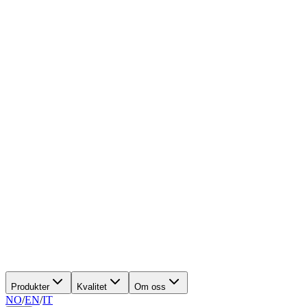
Produkter
Kvalitet
Om oss
NO
/
EN
/
IT