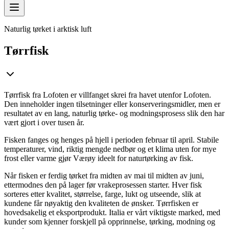
Naturlig tørket i arktisk luft
Tørrfisk
Tørrfisk fra Lofoten er villfanget skrei fra havet utenfor Lofoten.
Den inneholder ingen tilsetninger eller konserveringsmidler, men er
resultatet av en lang, naturlig tørke- og modningsprosess slik den har
vært gjort i over tusen år.
Fisken fanges og henges på hjell i perioden februar til april. Stabile
temperaturer, vind, riktig mengde nedbør og et klima uten for mye
frost eller varme gjør Værøy ideelt for naturtørking av fisk.
Når fisken er ferdig tørket fra midten av mai til midten av juni,
ettermodnes den på lager før vrakeprosessen starter. Hver fisk
sorteres etter kvalitet, størrelse, farge, lukt og utseende, slik at
kundene får nøyaktig den kvaliteten de ønsker. Tørrfisken er
hovedsakelig et eksportprodukt. Italia er vårt viktigste marked, med
kunder som kjenner forskjell på opprinnelse, tørking, modning og