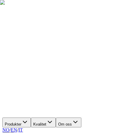
Produkter
Kvalitet
Om oss
NO
/
EN
/
IT